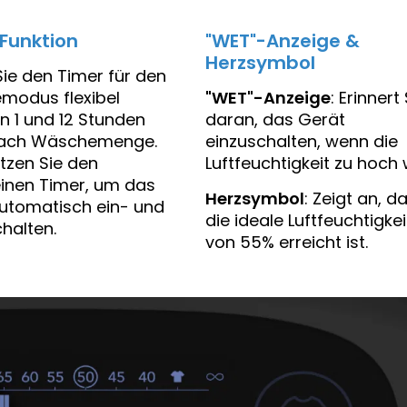
Funktion
"WET"-Anzeige &
Herzsymbol
Sie den Timer für den
"WET"-Anzeige
odus flexibel
: Erinnert 
n 1 und 12 Stunden
daran, das Gerät
 nach Wäschemenge.
einzuschalten, wenn die
tzen Sie den
Luftfeuchtigkeit zu hoch 
inen Timer, um das
Herzsymbol
: Zeigt an, d
utomatisch ein- und
die ideale Luftfeuchtigkei
halten.
von 55% erreicht ist.