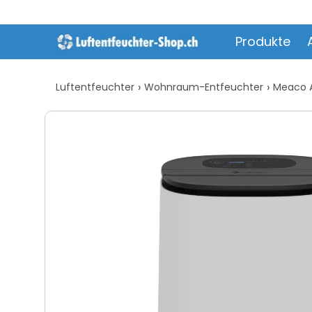
Direkt
zum
Inhalt
Produkte
Luftentfeuchter
Wohnraum-Entfeuchter
Meaco A
Zu
Produktinformationen
springen