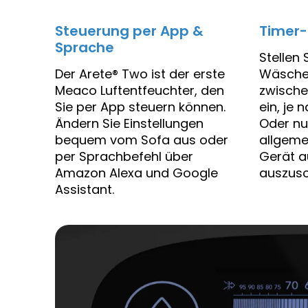
Steuerung per App &
Timer-
Sprache
Stellen 
Der Arete® Two ist der erste
Wäschem
Meaco Luftentfeuchter, den
zwische
Sie per App steuern können.
ein, je
Ändern Sie Einstellungen
Oder nu
bequem vom Sofa aus oder
allgeme
per Sprachbefehl über
Gerät a
Amazon Alexa und Google
auszusc
Assistant.