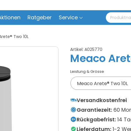
Aktionen
Ratgeber
Service
rete® Two 10L
Artikel:
A025770
Meaco Aret
Leistung & Grösse
Versandkostenfrei
Garantiezeit:
60 Mo
Rückgabefrist:
14 T
Lieferdatum:
1-2 We