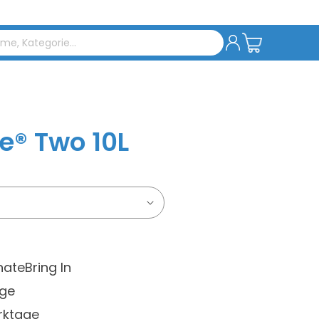
Einloggen
Warenkorb
e® Two 10L
nate
Bring In
age
rktage