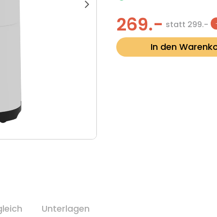
269.-
statt
299.-
Normaler
Verkaufspreis
Preis
In den Warenk
leich
Unterlagen