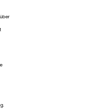
 über
t
te
g.